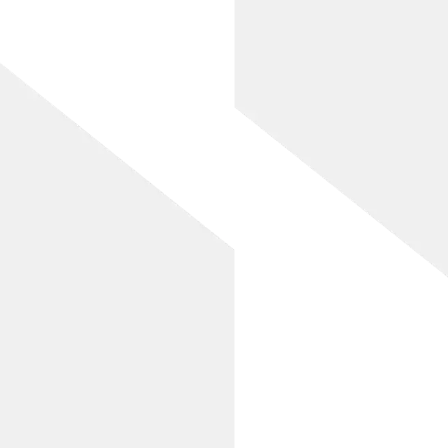
[%title%]
[%lead%]
[%list_start%]