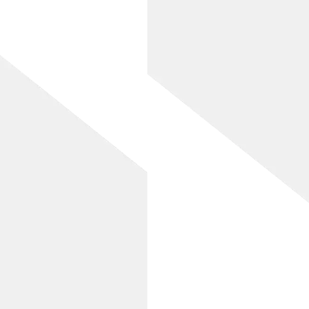
[%article_date_notime_wa%]