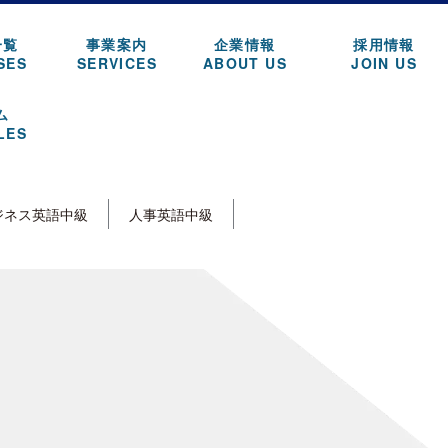
一覧
事業案内
企業情報
採用情報
SES
SERVICES
ABOUT US
JOIN US
ム
LES
ジネス英語中級
人事英語中級
オンラインレッスン
[%article_date_notime_wa%]