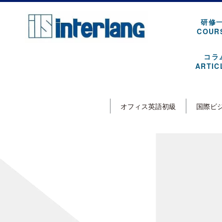
研修
COUR
コラ
ARTIC
オフィス英語初級
国際ビ
[%article_list_start%]