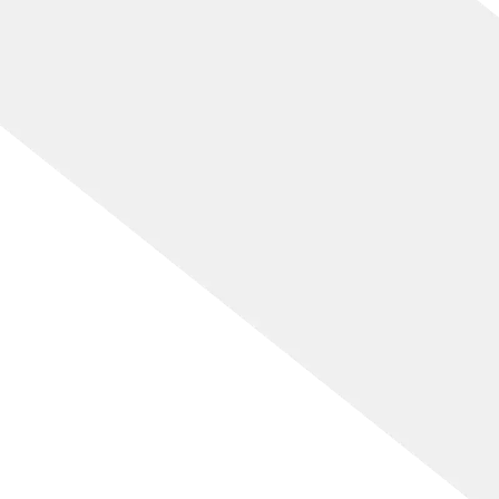
[%title%]
[%lead%]
[%article_short_50%]
[%category%]
[%tags%]
[%navi-pagenation%]