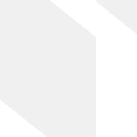
[!% if (image.url!="") { %]
[!%
} %]