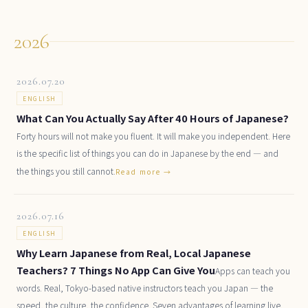
2026
2026.07.20
ENGLISH
What Can You Actually Say After 40 Hours of Japanese?
Forty hours will not make you fluent. It will make you independent. Here
is the specific list of things you can do in Japanese by the end — and
the things you still cannot.
Read more →
2026.07.16
ENGLISH
Why Learn Japanese from Real, Local Japanese
Teachers? 7 Things No App Can Give You
Apps can teach you
words. Real, Tokyo-based native instructors teach you Japan — the
speed, the culture, the confidence. Seven advantages of learning live.