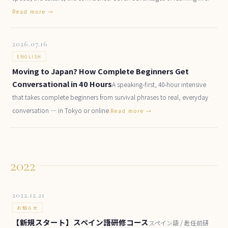
Read more →
2026.07.16
ENGLISH
Moving to Japan? How Complete Beginners Get
Conversational in 40 Hours
A speaking-first, 40-hour intensive
that takes complete beginners from survival phrases to real, everyday
conversation — in Tokyo or online.
Read more →
2022
2022.12.21
お知らせ
【新規スタート】スペイン語研修コース
スペイン語 / 赴任前研