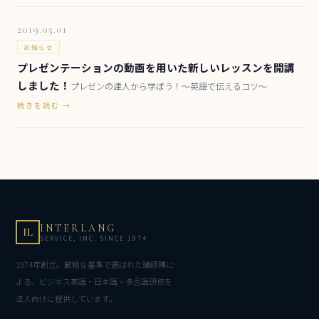
2019.05.01
お知らせ
プレゼンテーションの動画を用いた新しいレッスンを開講
しました！
プレゼンの達人から学ぼう！～英語で伝えるコツ～
続きを読む →
INTERLANG
IL
SERVICE, INC. SINCE 1974
1974年創立。厳格な基準で選ばれた講師陣に
よる、ビジネス英語・日本語・多言語研修を
法人向けに提供しています。