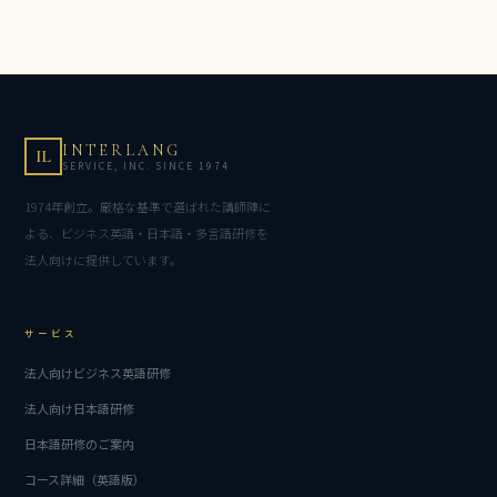
INTERLANG
IL
SERVICE, INC. SINCE 1974
1974年創立。厳格な基準で選ばれた講師陣に
よる、ビジネス英語・日本語・多言語研修を
法人向けに提供しています。
サービス
法人向けビジネス英語研修
法人向け日本語研修
日本語研修のご案内
コース詳細（英語版）