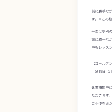
誠に勝手なが
す。※この
平素は格別
誠に勝手な
中もレッス
【ゴールデ
5月9日（月
休業期間中
ただきます
ご不便をお