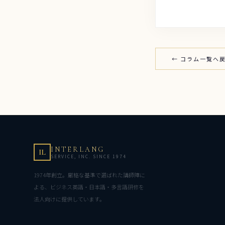
← コラム一覧へ
INTERLANG
IL
SERVICE, INC. SINCE 1974
1974年創立。厳格な基準で選ばれた講師陣に
よる、ビジネス英語・日本語・多言語研修を
法人向けに提供しています。