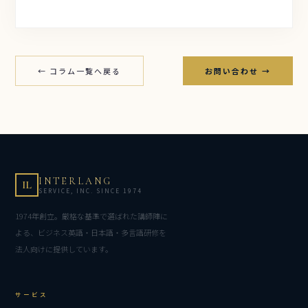
← コラム一覧へ戻る
お問い合わせ →
INTERLANG
IL
SERVICE, INC. SINCE 1974
1974年創立。厳格な基準で選ばれた講師陣に
よる、ビジネス英語・日本語・多言語研修を
法人向けに提供しています。
サービス