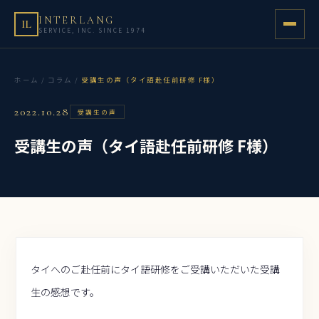
INTERLANG
IL
SERVICE, INC. SINCE 1974
ホーム
/
コラム
/
受講生の声（タイ語赴任前研修 F様）
2022.10.28
受講生の声
受講生の声（タイ語赴任前研修 F様）
タイへのご赴任前にタイ語研修をご受講いただいた受講
生の感想です。