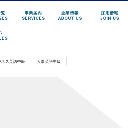
一覧
事業案内
企業情報
採用情報
SES
SERVICES
ABOUT US
JOIN US
ム
LES
ジネス英語中級
人事英語中級
駐在員
[%article_date_notime_wa%]