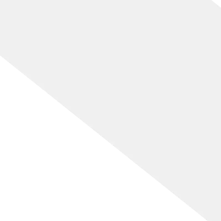
[%title%]
[%lead%]
[%article_short_50%]
[%category%]
[%tags%]
[%navi-pagenation%]