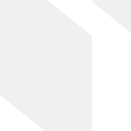
[!% if (image.url!="") { %]
[!%
} %]