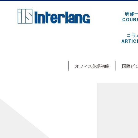
研修
COUR
コラ
ARTIC
オフィス英語初級
国際ビ
[%article_list_start%]