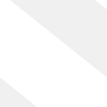
[%article_date_notime_wa%]
[%lead%]
[%list_start%]
[%list_end%]
[%article%]
[%category%]
[%tags%]