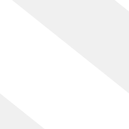
[%article_date_notime_wa%]
[%lead%]
[%list_start%]
[%list_end%]
[%article%]
[%category%]
[%tags%]