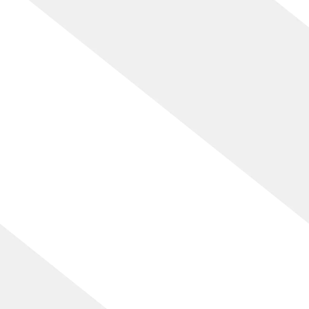
[%article_date_notime_wa%]
[%lead%]
[%list_start%]
[%list_end%]
[%article%]
[%category%]
[%tags%]