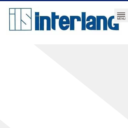
NEWS
お知らせ
HOME
|
お知らせ
|
template.detail
[%title%]
[%article_date_notime_wa%]