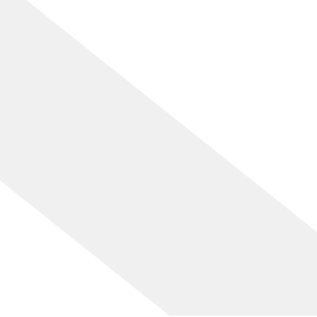
[%lead%]
[%list_start%]
[%list_end%]
[%article%]
[%category%]
[%tags%]