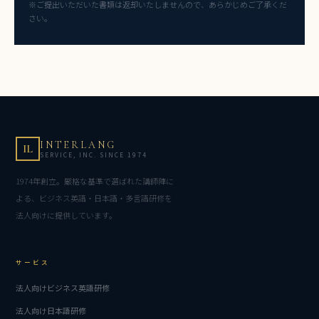
※ご提出いただいた書類は返却いたしませんので、あらかじめご了承くだ
さい。
INTERLANG
IL
SERVICE, INC. SINCE 1974
1974年創立。厳格な基準で選ばれた講師陣に
よる、ビジネス英語・日本語・多言語研修を
法人向けに提供しています。
サービス
法人向けビジネス英語研修
法人向け日本語研修