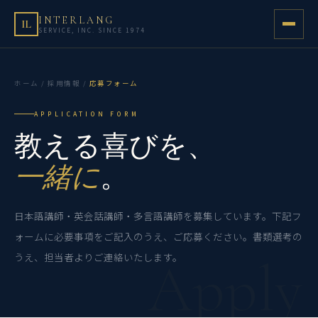
INTERLANG
IL
SERVICE, INC. SINCE 1974
ホーム
/
採用情報
/
応募フォーム
APPLICATION FORM
教える喜びを、
一緒に
。
日本語講師・英会話講師・多言語講師を募集しています。下記フ
ォームに必要事項をご記入のうえ、ご応募ください。書類選考の
うえ、担当者よりご連絡いたします。
Apply