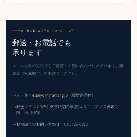
OTHER WAYS TO APPLY
郵送・お電話でも
承ります
メール以外の方法でもご応募・お問い合わせいただけます。履
歴書（写真貼付）をお送りください。
メール：
e.saiyo@interlang.jp
（履歴書添付）
郵送：〒107-0052 東京都港区赤坂8-4-3 エルマノス赤坂 2
階 採用係宛
お電話でのお問い合わせ：03-5785-0788