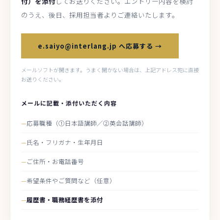
付）を添付
してお送りください。エントリー内容を検討
のうえ、後日、採用担当者よりご連絡いたします。
e.saiyo@interlang.jp へ応募する →
メールソフトが開きます。うまく開かない場合は、上記アドレス宛に直接
お送りください。
メールに記載・添付いただく内容
応募職種（①日本語講師／②英会話講師）
氏名・フリガナ・生年月日
ご住所・お電話番号
希望条件やご質問など（任意）
履歴書・職務経歴書を添付